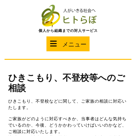
コ
ン
テ
ン
ツ
個人から組織までの対人サービス
へ
ス
メ
メニュー
キ
ッ
ニ
プ
ュ
ひきこもり、不登校等へのご
ー
相談
ひきこもり、不登校などに関して、ご家族の相談に対応い
たします。
ご家族がどのように対応すべきか、当事者はどんな気持ち
でいるのか、今後、どうかかわっていけばいいのかなど、
ご相談に対応いたします。