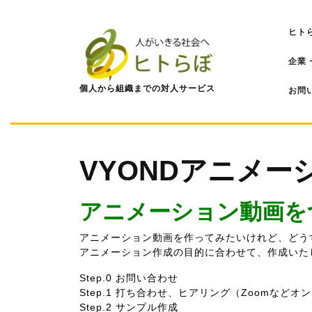
コ
ン
ヒト
テ
ン
企業
ツ
へ
個人から組織までの対人サービス
お問
ス
キ
ッ
プ
VYONDアニメー
アニメーション動画を
アニメーション動画を作ってみたいけれど、どう
アニメーション作成の目的に合わせて、作成いた
Step.0 お問い合わせ
Step.1 打ち合わせ、ヒアリング（Zoomなどオ
Step.2 サンプル作成