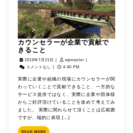
カウンセラーが企業で貢献で
カ
きること
ウ
2019
wpmaster
2019年7月21日
|
wpmaster
|
ン
年
コメントなし
|
4:40 PM
セ
7
実際に企業や組織の現場にカウンセラーが関
ラ
月
わっていくことで貢献できること、一方的な
ー
21
サービス提供ではなく、実際に企業や団体様
が
日
からご好評頂けていることを改めて考えてみ
企
ました。 実際に関わらせて頂くことは広範囲
業
ですが、端的に表現 […]
で
貢
READ
READ MORE