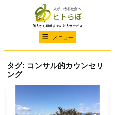
コ
ン
テ
ン
ツ
個人から組織までの対人サービス
へ
ス
メ
メニュー
キ
ッ
ニ
プ
ュ
タグ:
コンサル的カウンセリ
ー
ング