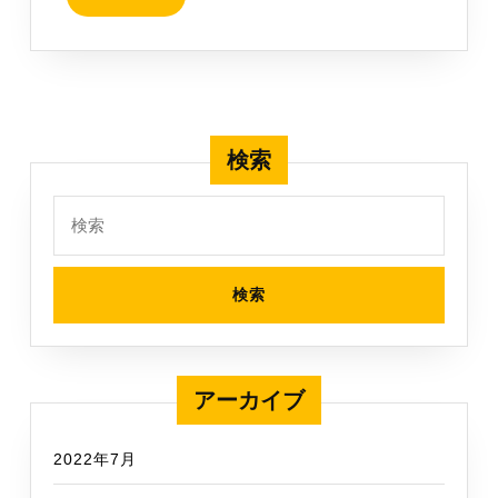
献
MORE
で
き
る
こ
と
検索
検
索:
アーカイブ
2022年7月