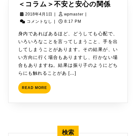
＜
＜コラム＞不安と安心の関係
も、
コ
な
2018
wpmaster
2018年4月1日
|
wpmaster
|
ラ
年
コメントなし
|
8:17 PM
ん
ム
4
と
身内であればあるほど、どうしても心配で、
＞
月
か
いろいろなことを言ってしまうこと、手を出
不
1
し
してしまうことがあります。その結果が、い
安
日
た
い方向に行く場合もありますし、行かない場
と
い
合もありますね。結果は振り子のようにどち
安
親
らにも触れることがあ […]
心
の
READ
READ MORE
関
MORE
係
検索