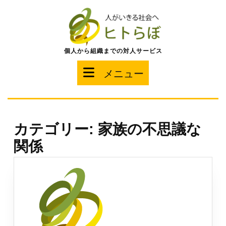
コ
ン
テ
ン
ツ
個人から組織までの対人サービス
へ
ス
メ
メニュー
キ
ッ
ニ
プ
ュ
カテゴリー:
家族の不思議な
ー
関係