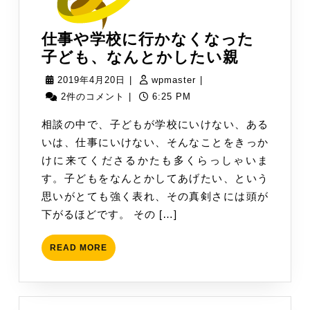
仕事や学校に行かなくなった
仕
子ども、なんとかしたい親
事
2019
wpmaster
2019年4月20日
|
wpmaster
|
や
年
2件のコメント
|
6:25 PM
学
4
相談の中で、子どもが学校にいけない、ある
校
月
いは、仕事にいけない、そんなことをきっか
に
20
けに来てくださるかたも多くらっしゃいま
行
日
す。子どもをなんとかしてあげたい、という
か
思いがとても強く表れ、その真剣さには頭が
な
下がるほどです。 その […]
く
な
READ
READ MORE
っ
MORE
た
子
ど