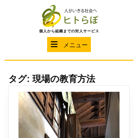
コ
ン
テ
ン
ツ
個人から組織までの対人サービス
へ
ス
メ
メニュー
キ
ッ
ニ
プ
ュ
タグ:
現場の教育方法
ー