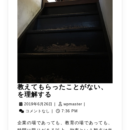
教えてもらったことがない、
教
を理解する
え
2019
wpmaster
2019年6月26日
|
wpmaster
|
て
年
コメントなし
|
7:36 PM
も
6
企業の場であっても、教育の場であっても、
ら
月