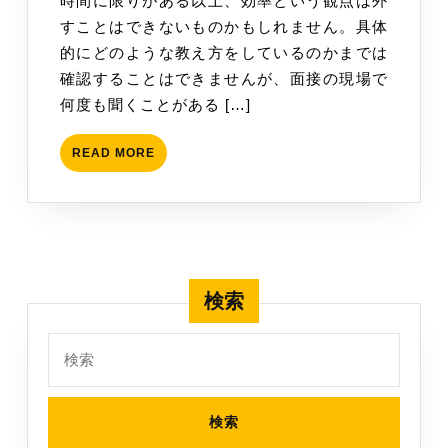
時間に限りがある以上、効率という観点は外
っ
26
すことはできないものかもしれません。具体
た
日
的にどのような教え方をしているのかまでは
こ
確認することはできませんが、面接の現場で
と
何度も聞くことがある […]
が
な
READ
READ MORE
い、
MORE
を
理
解
す
る
検索
検
索: