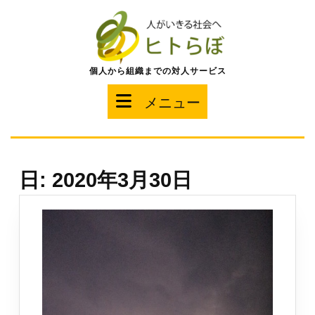
コ
ン
テ
ン
ツ
個人から組織までの対人サービス
へ
ス
メ
メニュー
キ
ッ
ニ
プ
ュ
日:
2020年3月30日
ー