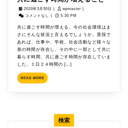
に
2020
wpmaster
2020年3月30日
|
wpmaster
|
過
年
コメントなし
|
5:30 PM
ご
3
共に過ごす時間が増える、今の社会環境はま
す
月
さにそんな状況と言えるでしょうか。普段で
時
30
あれば、仕事や、学校、社会活動など様々な
間
日
形の時間が存在し、その中に一部として共に
が
暮らす時間、共に過ごす時間が存在していま
増
した。１日２４時間の […]
え
る
READ
READ MORE
こ
MORE
と
検索