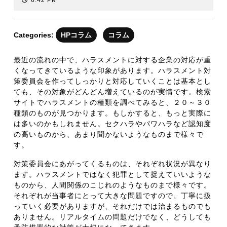
6:42 PM
10
月
21
Categories:
HPコラム
コラム
日
最近の流れの中で、ハラスメントに対する企業の対応が重
くなってきているような印象があります。ハラスメント対
策委員会を作ってしっかりと対応していくことは基本とし
ても、その対象がどんどん増えているのが実情です。検索
サイトでハラスメントの種類を調べてみると、２０～３０
種類のものが見つかります。もしかすると、もっと実際に
は多いのかもしれません。セクハラやパワハラなど認知度
の高いものから、あまり聞かないようなものまで様々で
す。
対策委員会にあがってくるものは、それぞれ状況が異なり
ます。ハラスメントではなく犯罪として捉えていいような
ものから、人間関係のこじれのようなものまで様々です。
それぞれが当事者にとって大きな問題ですので、丁寧に扱
っていく必要がありますが、それだけでは治まるものでも
ありません。リアルタイムの問題だけでなく、どうしても