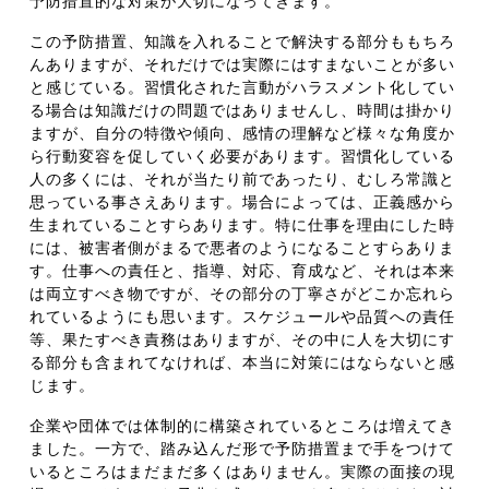
予防措置的な対策が大切になってきます。
この予防措置、知識を入れることで解決する部分ももちろ
んありますが、それだけでは実際にはすまないことが多い
と感じている。習慣化された言動がハラスメント化してい
る場合は知識だけの問題ではありませんし、時間は掛かり
ますが、自分の特徴や傾向、感情の理解など様々な角度か
ら行動変容を促していく必要があります。習慣化している
人の多くには、それが当たり前であったり、むしろ常識と
思っている事さえあります。場合によっては、正義感から
生まれていることすらあります。特に仕事を理由にした時
には、被害者側がまるで悪者のようになることすらありま
す。仕事への責任と、指導、対応、育成など、それは本来
は両立すべき物ですが、その部分の丁寧さがどこか忘れら
れているようにも思います。スケジュールや品質への責任
等、果たすべき責務はありますが、その中に人を大切にす
る部分も含まれてなければ、本当に対策にはならないと感
じます。
企業や団体では体制的に構築されているところは増えてき
ました。一方で、踏み込んだ形で予防措置まで手をつけて
いるところはまだまだ多くはありません。実際の面接の現