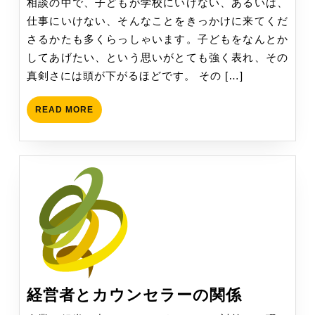
相談の中で、子どもが学校にいけない、あるいは、
や
仕事にいけない、そんなことをきっかけに来てくだ
学
さるかたも多くらっしゃいます。子どもをなんとか
校
してあげたい、という思いがとても強く表れ、その
に
真剣さには頭が下がるほどです。 その […]
行
か
READ
READ MORE
な
MORE
く
な
っ
た
子
ど
も、
な
ん
経
経営者とカウンセラーの関係
と
営