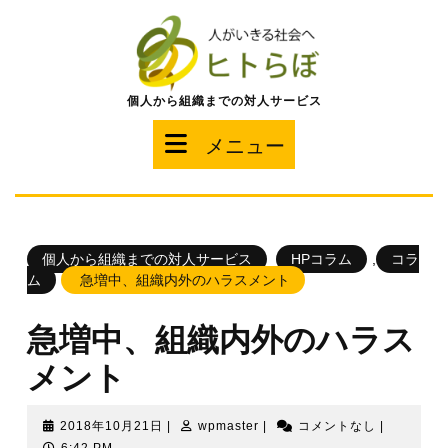
コ
ン
テ
ン
ツ
個人から組織までの対人サービス
へ
ス
メ
メニュー
キ
ッ
ニ
プ
ュ
個人から組織までの対人サービス
HPコラム
,
コラ
ー
ム
急増中、組織内外のハラスメント
急増中、組織内外のハラス
メント
2018
wpmaster
2018年10月21日
|
wpmaster
|
コメントなし
|
年