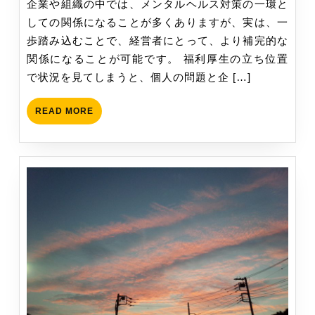
企業や組織の中では、メンタルヘルス対策の一環と
か
者
しての関係になることが多くありますが、実は、一
し
と
歩踏み込むことで、経営者にとって、より補完的な
た
カ
関係になることが可能です。 福利厚生の立ち位置
い
ウ
で状況を見てしまうと、個人の問題と企 […]
親
ン
セ
READ
READ MORE
ラ
MORE
ー
の
関
係