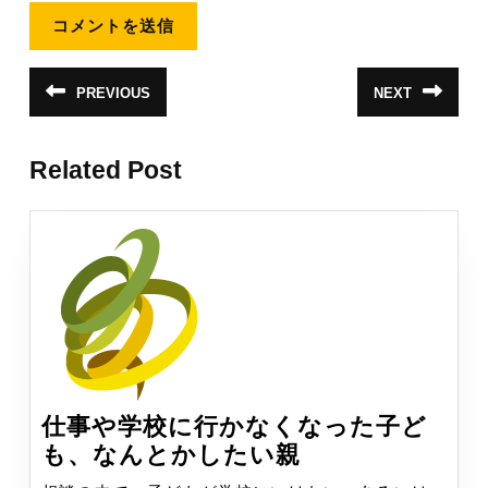
投
PREVIOUS
NEXT
前
次
稿
の
の
投
投
ナ
稿:
稿:
Related Post
ビ
ゲ
ー
シ
ョ
ン
仕事や学校に行かなくなった子ど
仕
も、なんとかしたい親
事