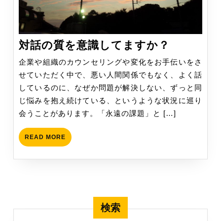
対
対話の質を意識してますか？
話
企業や組織のカウンセリングや変化をお手伝いをさ
の
せていただく中で、悪い人間関係でもなく、よく話
質
しているのに、なぜか問題が解決しない、ずっと同
を
じ悩みを抱え続けている、というような状況に巡り
意
会うことがあります。「永遠の課題」と […]
識
し
READ
READ MORE
て
MORE
ま
す
か？
検索