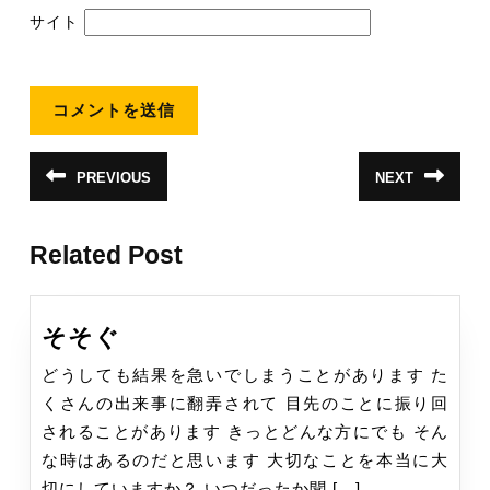
サイト
投
PREVIOUS
NEXT
前
次
稿
の
の
投
投
ナ
稿:
稿:
Related Post
ビ
ゲ
ー
そ
そそぐ
シ
そ
どうしても結果を急いでしまうことがあります た
ぐ
ョ
くさんの出来事に翻弄されて 目先のことに振り回
ン
されることがあります きっとどんな方にでも そん
な時はあるのだと思います 大切なことを本当に大
切にしていますか？ いつだったか聞 […]