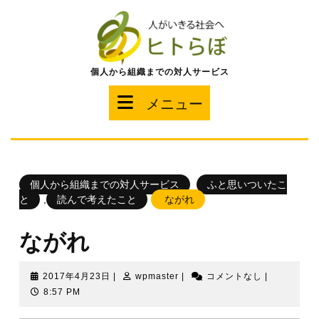
コ
ン
テ
ン
ツ
個人から組織までの対人サービス
へ
ス
メ
メニュー
キ
ッ
ニ
プ
ュ
個人から組織までの対人サービス
ふと思いついたこ
ー
と
,
読んで考えたこと
ながれ
ながれ
2017
wpmaster
2017年4月23日
|
wpmaster
|
コメントなし
|
年
8:57 PM
4