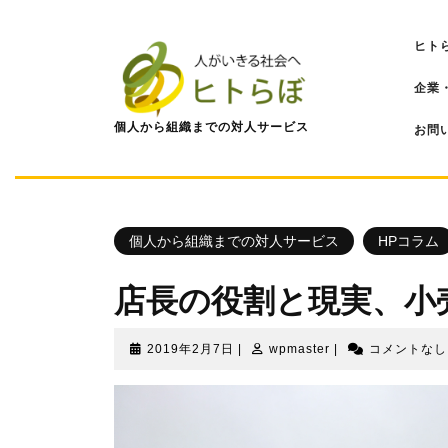
コ
ン
ヒト
テ
ン
企業
ツ
へ
個人から組織までの対人サービス
お問
ス
キ
ッ
プ
個人から組織までの対人サービス
HPコラム
店長の役割と現実、小
2019
wpmaster
2019年2月7日
|
wpmaster
|
コメントな
年
2
月
7