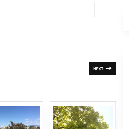
NEXT
次
の
投
稿: