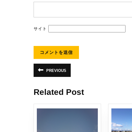
サイト
投
PREVIOUS
前
稿
の
投
稿:
ナ
Related Post
ビ
ゲ
ー