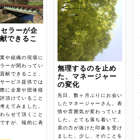
ンセラーが企
貢献できるこ
業や組織の現場に
ラーが関わってい
無理するのを止め
貢献できること、
た、マネージャー
サービス提供では
無
の変化
際に企業や団体様
理
先日、数ヶ月ぶりにお会い
評頂けていること
す
したマネージャーさん。表
考えてみました。
る
情や雰囲気が変わっていま
わらせて頂くこと
の
した。とても落ち着いて、
ですが、端的に表
を
肩の力が抜けた印象を受け
止
ました。少し、そのことを