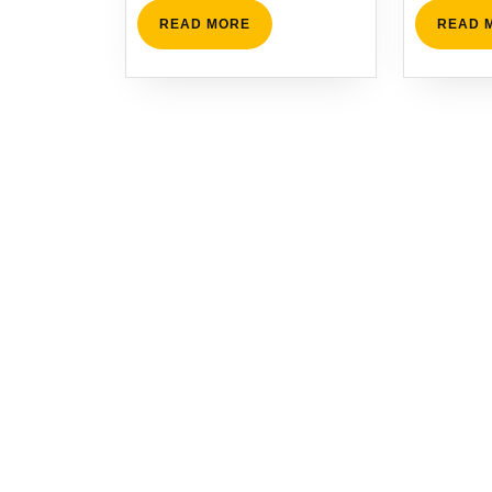
に
で
READ
READ MORE
READ 
気
き
MORE
づ
る
く
こ
と