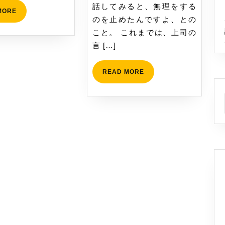
め
話してみると、無理をする
READ
MORE
た、
のを止めたんですよ、との
MORE
マ
こと。 これまでは、上司の
ネ
言 […]
ー
ジ
READ
READ MORE
ャ
MORE
ー
の
変
化