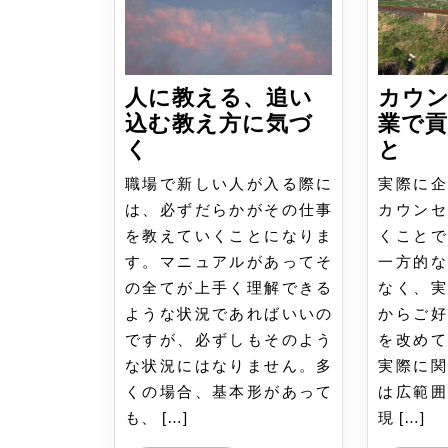
シ
ョ
ン
人に教える、追い
カウ
込む教え方に気づ
業で
人
カ
く
と
に
ウ
職場で新しい人が入る際に
実際に企
教
ン
は、必ずだらかがその仕事
カウンセ
え
セ
を教えていくことになりま
くことで
る、
ラ
す。マニュアルがあってそ
一方的な
追
ー
の全てが上手く理解できる
なく、実
い
が
ような状況であればいいの
からご好
込
企
ですが、必ずしもそのよう
を改めて
む
業
な状況にはなりません。多
実際に関
教
で
くの場合、基本形があって
は広範囲
え
貢
も、 […]
現 […]
方
献