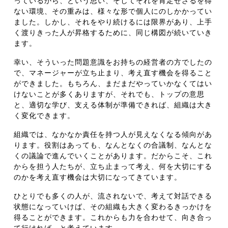
っているから、という思い、そしてそれを肯定せざるを得
ない環境、その重みは、様々な形で個人にのしかかってい
ました。しかし、それをやり続けるには限界があり、上手
く渡りきった人が昇格するために、同じ構図が続いていき
ます。
幸い、そういった問題意識をお持ちの経営者の方でしたの
で、マネージャーが立ち止まり、考え直す機会を得ること
ができました。もちろん、まだまだやっていかなくてはい
けないことが多くありますが、それでも、トップの意思
と、適切な学び、支える体制が準備できれば、組織は大き
く変化できます。
組織では、なかなか責任を持つ人が見えなくなる傾向があ
ります。役割はあっても、なんとなくの合議制、なんとな
くの議論で進んでいくことがあります。だからこそ、これ
からを担う人たちが、立ち止まって考え、何を大切にする
のかを考え直す機会は大切になってきています。
ひとりでも多くの人が、流されないで、考えて対話できる
状態になっていけば、その組織も大きく変わるきっかけを
得ることができます。これからも力を合わせて、向き合っ
て行ければ、と考えています。