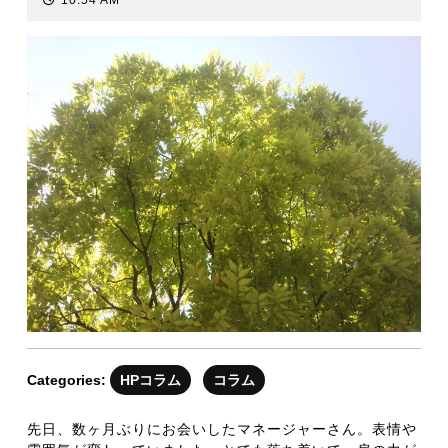
10:54 AM
7
月
1
日
Categories:
HPコラム
コラム
先日、数ヶ月ぶりにお会いしたマネージャーさん。表情や