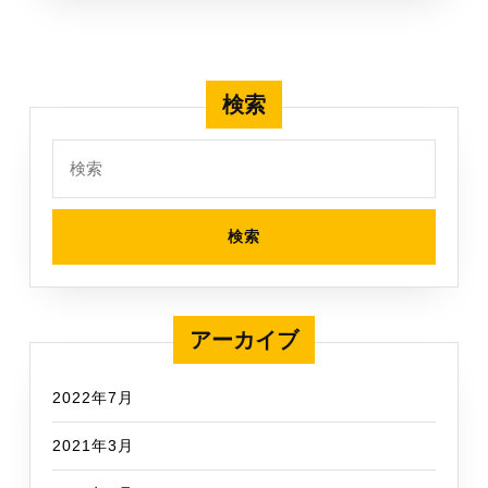
た
り
前
検索
の
こ
検
と
索:
の
欠
落
アーカイブ
2022年7月
2021年3月