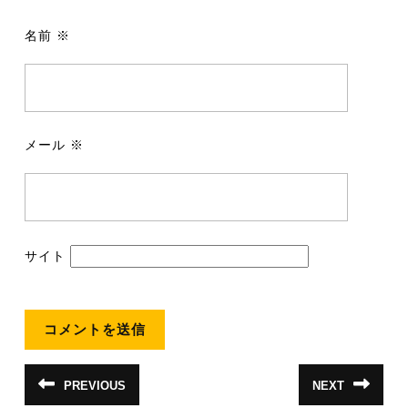
名前
※
メール
※
サイト
投
PREVIOUS
NEXT
前
次
稿