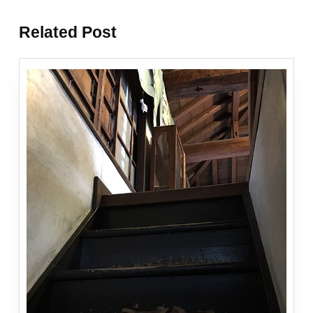
の
の
投
投
ナ
稿:
稿:
Related Post
ビ
ゲ
ー
シ
ョ
ン