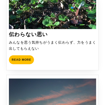
伝
伝わらない思い
わ
みんなを思う気持ちがうまく伝わらず、力をうまく
ら
出してもらえない
な
い
READ
READ MORE
思
MORE
い