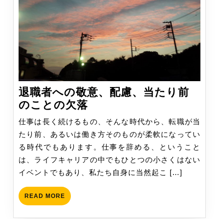
退職者への敬意、配慮、当たり前
退
のことの欠落
職
仕事は長く続けるもの、そんな時代から、転職が当
者
たり前、あるいは働き方そのものが柔軟になってい
へ
る時代でもあります。仕事を辞める、ということ
の
は、ライフキャリアの中でもひとつの小さくはない
敬
イベントでもあり、私たち自身に当然起こ […]
意、
配
READ
READ MORE
慮、
MORE
当