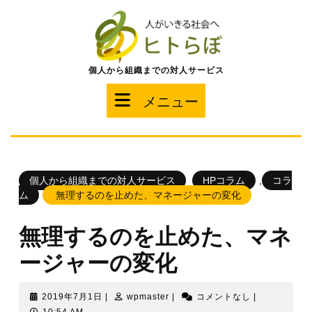
コ
ン
テ
ン
ツ
個人から組織までの対人サービス
へ
ス
メ
メニュー
キ
ッ
ニ
プ
ュ
個人から組織までの対人サービス
HPコラム
,
コラ
ー
ム
無理するのを止めた、マネージャーの変化
無理するのを止めた、マネ
ージャーの変化
2019
wpmaster
2019年7月1日
|
wpmaster
|
コメントなし
|
年