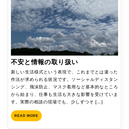
不
不安と情報の取り扱い
安
新しい生活様式という表現で、これまでとは違った
と
作法が求められる状況です。ソーシャルディスタン
情
シング、飛沫防止、マスク着用など基本的なところ
報
から始まり、仕事も生活も大きな影響を受けていま
の
す。実際の相談の現場でも、少しずつそ […]
取
り
READ
READ MORE
扱
MORE