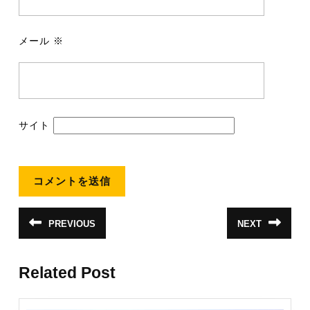
メール
※
サイト
投
PREVIOUS
NEXT
前
次
稿
の
の
投
投
ナ
稿:
稿:
Related Post
ビ
ゲ