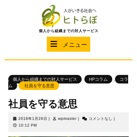
コ
ン
テ
ン
ツ
個人から組織までの対人サービス
へ
ス
メ
メニュー
キ
ッ
ニ
プ
ュ
個人から組織までの対人サービス
HPコラム
,
コラ
ー
ム
社員を守る意思
社員を守る意思
2018
wpmaster
2018年1月26日
|
wpmaster
|
コメントなし
|
年
10:12 PM
1