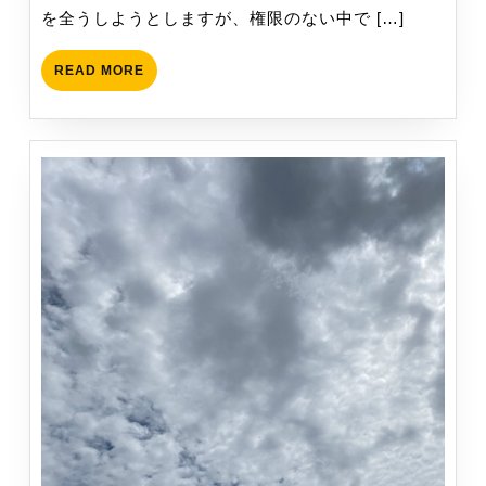
当
を全うしようとしますが、権限のない中で […]
た
り
READ
READ MORE
前
MORE
で
も
で
き
て
い
な
い
こ
と