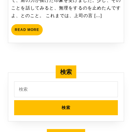
て、肩の力が抜けた印象を受けました。少し、その
の
ことを話してみると、無理をするのを止めたんです
を
よ、とのこと。 これまでは、上司の言 […]
止
め
READ
READ MORE
た、
MORE
マ
ネ
ー
ジ
検索
ャ
ー
検
の
索:
変
化