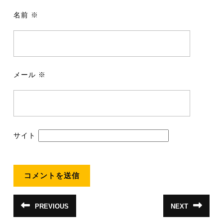
名前
※
メール
※
サイト
投
PREVIOUS
NEXT
前
次
稿
の
の