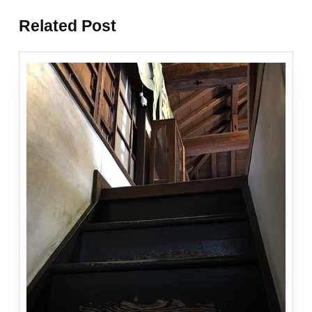
投
投
ナ
稿:
稿:
Related Post
ビ
ゲ
ー
シ
ョ
ン