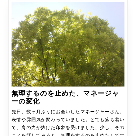
い、
を
理
解
す
る
無理するのを止めた、マネージャ
無
ーの変化
理
先日、数ヶ月ぶりにお会いしたマネージャーさん。
す
表情や雰囲気が変わっていました。とても落ち着い
る
て、肩の力が抜けた印象を受けました。少し、その
の
ことを話してみると、無理をするのを止めたんです