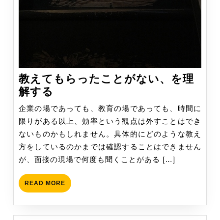
教えてもらったことがない、を理
教
解する
え
企業の場であっても、教育の場であっても、時間に
て
限りがある以上、効率という観点は外すことはでき
も
ないものかもしれません。具体的にどのような教え
ら
方をしているのかまでは確認することはできません
っ
が、面接の現場で何度も聞くことがある […]
た
こ
READ
READ MORE
と
MORE
が
な