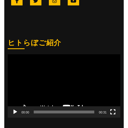
ヒトらぼご紹介
動
画
プ
レ
ー
ヤ
ー
00:00
00:31