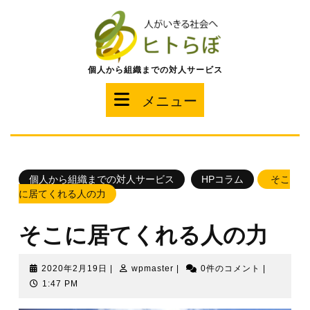
コ
ン
テ
ン
ツ
個人から組織までの対人サービス
へ
ス
メ
メニュー
キ
ッ
ニ
プ
ュ
個人から組織までの対人サービス
HPコラム
そこ
ー
に居てくれる人の力
そこに居てくれる人の力
2020
wpmaster
2020年2月19日
|
wpmaster
|
0件のコメント
|
年
1:47 PM
2