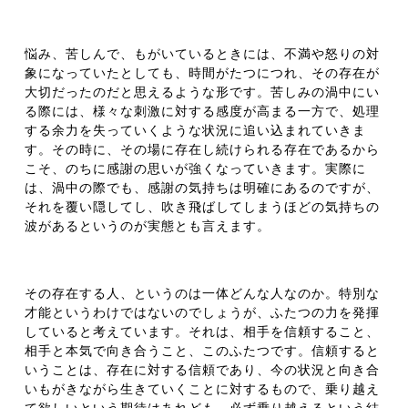
悩み、苦しんで、もがいているときには、不満や怒りの対
象になっていたとしても、時間がたつにつれ、その存在が
大切だったのだと思えるような形です。苦しみの渦中にい
る際には、様々な刺激に対する感度が高まる一方で、処理
する余力を失っていくような状況に追い込まれていきま
す。その時に、その場に存在し続けられる存在であるから
こそ、のちに感謝の思いが強くなっていきます。実際に
は、渦中の際でも、感謝の気持ちは明確にあるのですが、
それを覆い隠してし、吹き飛ばしてしまうほどの気持ちの
波があるというのが実態とも言えます。
その存在する人、というのは一体どんな人なのか。特別な
才能というわけではないのでしょうが、ふたつの力を発揮
していると考えています。それは、相手を信頼すること、
相手と本気で向き合うこと、このふたつです。信頼すると
いうことは、存在に対する信頼であり、今の状況と向き合
いもがきながら生きていくことに対するもので、乗り越え
て欲しいという期待はあれども、必ず乗り越えるという結