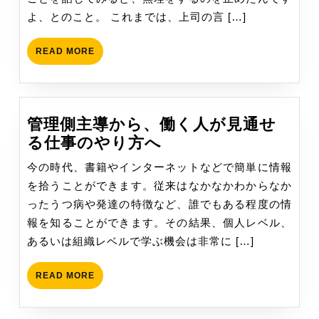
を
よ、とのこと。 これまでは、上司の言 […]
止
め
READ
READ MORE
た、
MORE
マ
ネ
ー
管理側主導から、働く人が見通せ
ジ
管
る仕事のやり方へ
ャ
理
今の時代、書籍やインターネットなどで簡単に情報
ー
側
を拾うことができます。従来はなかなかわからなか
の
主
ったうつ病や発達の特徴など、誰でもある程度の情
変
導
報を知ることができます。その結果、個人レベル、
化
か
あるいは組織レベルで学ぶ機会は非常に […]
ら、
働
READ
READ MORE
く
MORE
人