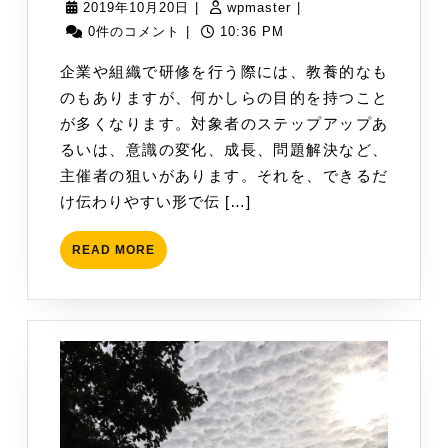
2019
wpmaster
2019年10月20日
|
wpmaster
|
か
年
0件のコメント
|
10:36 PM
ら
10
企業や組織で研修を行う際には、教養的なも
の
月
のもありますが、何かしらの目的を持つこと
視
20
が多くなります。対象者のステップアップあ
点
日
るいは、意識の変化、成長、問題解決など、
を
主催者の狙いがあります。それを、できるだ
持
け伝わりやすい形で伝 […]
つ
READ
READ MORE
MORE