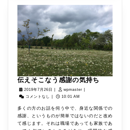
伝
伝えそこなう感謝の気持ち
え
2019
wpmaster
2019年7月26日
|
wpmaster
|
そ
年
コメントなし
|
10:01 AM
こ
7
多くの方のお話を伺う中で、身近な関係での
な
月
感謝、というものが簡単ではないのだと改め
う
26
て感じます。それは職場であっても家族であ
感
日