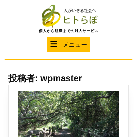
コ
ン
テ
ン
ツ
個人から組織までの対人サービス
へ
ス
メ
メニュー
キ
ッ
ニ
プ
ュ
投稿者:
wpmaster
ー