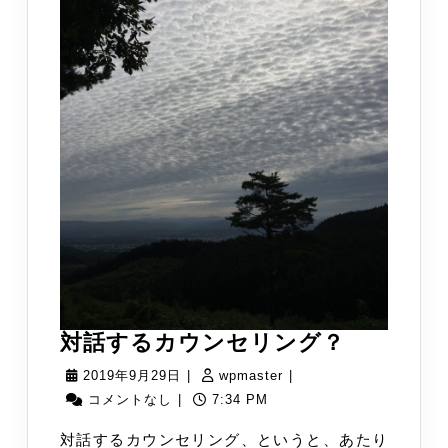
対
対話するカウンセリング？
話
2019
wpmaster
2019年9月29日
|
wpmaster
|
す
年
コメントなし
|
7:34 PM
る
9
対話するカウンセリング、というと、あたり
カ
月