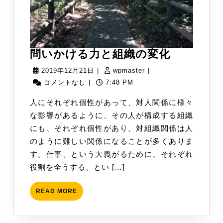
問
問いかける力と組織の変化
い
2019
wpmaster
2019年12月21日
|
wpmaster
|
か
年
コメントなし
|
7:48 PM
け
12
人にそれぞれ個性があって、対人関係に様々
る
月
な影響があるように、その人が構成する組織
力
21
にも、それぞれ個性があり、対組織関係は人
と
日
のように難しい関係になることが多くありま
組
す。仕事、という大義がるために、それぞれ
織
役割を全うする、とい […]
の
変
READ
READ MORE
化
MORE