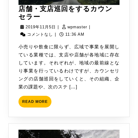
店舗・支店巡回をするカウン
店
セラー
舗・
2019
wpmaster
2019年11月5日
|
wpmaster
|
支
年
コメントなし
|
11:36 AM
店
11
小売りや飲食に限らず、広域で事業を展開し
巡
月
ている業種では、支店や店舗が各地域に存在
回
5
しています。それぞれが、地域の最前線とな
を
日
り事業を行っているわけですが、カウンセリ
す
ングの店舗巡回をしていくと、その組織、企
る
業の課題や、次のステ […]
カ
ウ
READ
READ MORE
ン
MORE
セ
ラ
ー