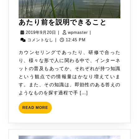
あ
あたり前を説明できること
た
2019
wpmaster
2019年9月20日
|
wpmaster
|
り
年
コメントなし
|
12:45 PM
前
9
カウンセリングであったり、研修で合った
を
月
り、様々な形で人に関わる中で、インターネ
説
20
ットの普及もあってか、それぞれが持つ知識
明
日
という観点での情報量はかなり増えていま
で
す。また、その知識は、即効性のある答えの
き
ようなものを探す過程で手 […]
る
こ
READ
READ MORE
と
MORE