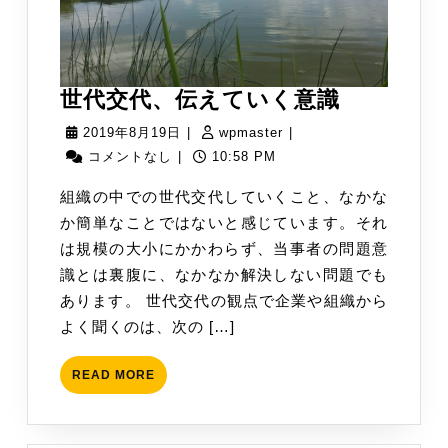
定
点
観
測
世
世代交代、伝えていく意識
代
2019
wpmaster
2019年8月19日
|
wpmaster
|
交
年
コメントなし
|
10:58 PM
代、
8
組織の中での世代交代していくこと、なかな
伝
月
か簡単なことではないと感じています。それ
え
19
は規模の大小にかかわらず、当事者の問題意
て
日
識とは裏腹に、なかなか解決しない問題でも
い
あります。 世代交代の観点で企業や組織から
く
よく聞くのは、次の […]
意
識
READ
READ MORE
MORE