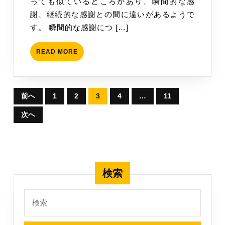
っても似ているところがあり、瞬間的な感
謝
謝、継続的な感謝との間に違いがあるようで
の
す。 瞬間的な感謝につ […]
気
持
READ
READ MORE
ち
MORE
投
前へ
1
2
3
4
…
11
稿
次へ
の
ペ
ー
ジ
検索
送
検
り
索: