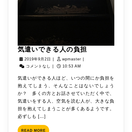
気
気遣いできる人の負担
遣
2019
wpmaster
2019年9月2日
|
wpmaster
|
い
年
コメントなし
|
10:53 AM
で
9
気遣いができる人ほど、いつの間にか負担を
き
月
抱えてしまう、そんなことはないでしょう
る
2
か？ 多くの方とお話させていただく中で、
人
日
気遣いをする人、空気を読む人が、大きな負
の
担を抱えてしまうことが多くあるようです。
負
必ずしも […]
担
READ
READ MORE