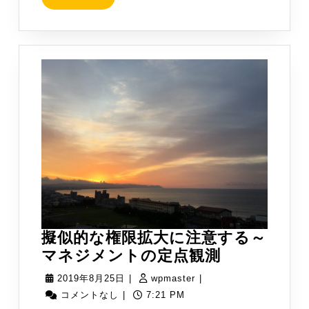
MORE
擬似的な権限拡大に注意する～
擬
マネジメントの定点観測
似
2019
wpmaster
2019年8月25日
|
wpmaster
|
的
年
コメントなし
|
7:21 PM
な