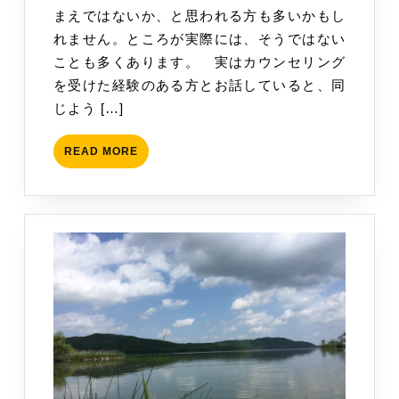
まえではないか、と思われる方も多いかもし
ウ
29
れません。ところが実際には、そうではない
ン
日
ことも多くあります。 実はカウンセリング
セ
を受けた経験のある方とお話していると、同
リ
じよう […]
ン
グ？
READ
READ MORE
MORE